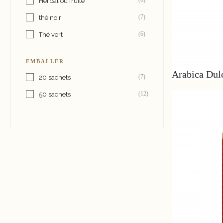
(6)
Herbal ou fruité
(7)
thé noir
(6)
Thé vert
EMBALLER
Arabica Dul
(7)
20 sachets
(12)
50 sachets