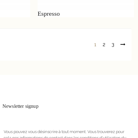
Espresso
1
2
3
Newsletter signup
Vous pouvez vous désinscrire à tout moment. Vous trouverez pour
cela nos informations de contact dans les conditions d'utilisation du